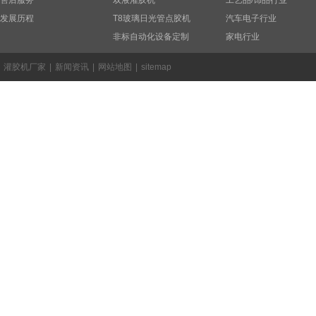
售后服务
双液灌胶机
工艺品/饰品行业
发展历程
T8玻璃日光管点胶机
汽车电子行业
非标自动化设备定制
家电行业
灌胶机厂家
|
新闻资讯
|
网站地图
|
sitemap