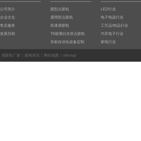
公司简介
圆型点胶机
LED行业
企业文化
通用型点胶机
电子电器行业
售后服务
双液灌胶机
工艺品/饰品行业
发展历程
T8玻璃日光管点胶机
汽车电子行业
非标自动化设备定制
家电行业
灌胶机厂家
|
新闻资讯
|
网站地图
|
sitemap