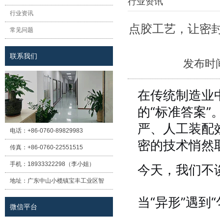
行业资讯
行业资讯
点胶工艺，让密封
常见问题
联系我们
发布时
在传统制造业
的“标准答案
严、人工装配
电话：
+86-0760-89829983
密的技术悄然
传真：
+86-0760-22551515
手机：
18933322298（李小姐）
今天，我们不
地址：
广东中山小榄镇宝丰工业区智
诚路8号
当“异形”遇到
微信平台