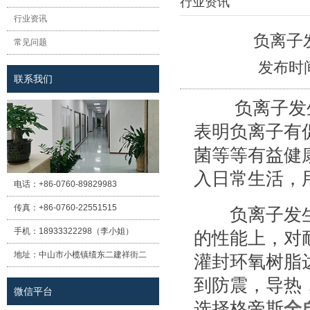
行业资讯
行业资讯
负离子
常见问题
发布时
联系我们
负离子发生
表明负离子有
菌等等有益健
入日常生活，
电话：
+86-0760-89829983
传真：
+86-0760-22551515
负离子发生
手机：
18933322298（李小姐）
的性能上，对耐
地址：
中山市小榄镇绩东二建祥街二
灌封环氧树脂
巷12号（盛境大厦）A栋一楼
到防震，导热
微信平台
选择格帝斯
全