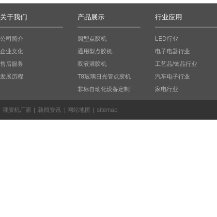
关于我们
产品展示
行业应用
公司简介
圆型点胶机
LED行业
企业文化
通用型点胶机
电子电器行业
售后服务
双液灌胶机
工艺品/饰品行业
发展历程
T8玻璃日光管点胶机
汽车电子行业
非标自动化设备定制
家电行业
灌胶机厂家
|
新闻资讯
|
网站地图
|
sitemap